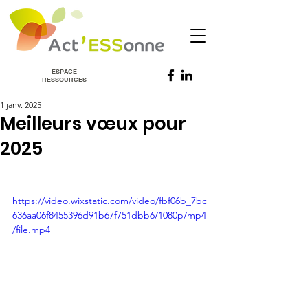
ESPACE
RESSOURCES
1 janv. 2025
Meilleurs vœux pour
2025
https://video.wixstatic.com/video/fbf06b_7bc
636aa06f8455396d91b67f751dbb6/1080p/mp4
/file.mp4