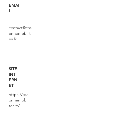
EMAI
L
contact@ess
onnemobilit
es.fr
SITE
INT
ERN
ET
https://ess
onnemobili
tes.fr/