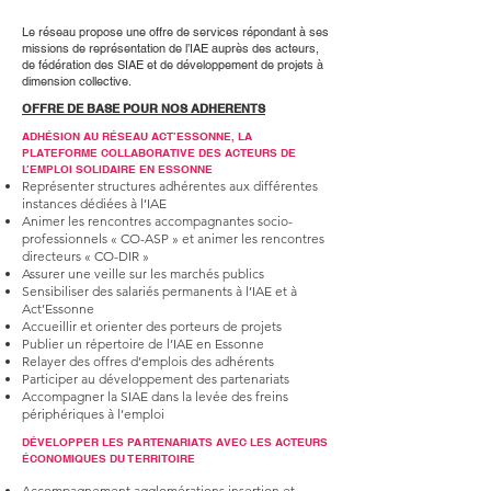
Le réseau propose une offre de services répondant à ses
missions de représentation de l’IAE auprès des acteurs,
de fédération des SIAE et de développement de projets à
dimension collective.
OFFRE DE BASE POUR NOS ADHERENTS
ADHÉSION AU RÉSEAU ACT’ESSONNE, LA
PLATEFORME COLLABORATIVE DES ACTEURS DE
L’EMPLOI SOLIDAIRE EN ESSONNE
Représenter structures adhérentes aux différentes
instances dédiées à l’IAE
Animer les rencontres accompagnantes socio-
professionnels « CO-ASP » et animer les rencontres
directeurs « CO-DIR »
Assurer une veille sur les marchés publics
Sensibiliser des salariés permanents à l’IAE et à
Act’Essonne
Accueillir et orienter des porteurs de projets
Publier un répertoire de l’IAE en Essonne
Relayer des offres d’emplois des adhérents
Participer au développement des partenariats
Accompagner la SIAE dans la levée des freins
périphériques à l’emploi
DÉVELOPPER LES PARTENARIATS AVEC LES ACTEURS
ÉCONOMIQUES DU TERRITOIRE
Accompagnement agglomérations insertion et