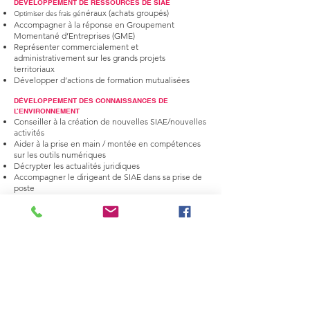
DÉVELOPPEMENT DE RESSOURCES DE SIAE
néraux (achats groupés)
Optimiser des frais gé
Accompagner à la réponse en Groupement
Momentané d’Entreprises (GME)
Représenter commercialement et
administrativement sur les grands projets
territoriaux
Développer d’actions de formation mutualisées
DÉVELOPPEMENT DES CONNAISSANCES DE
L’ENVIRONNEMENT
Conseiller à la création de nouvelles SIAE/nouvelles
activités
Aider à la prise en main / montée en compétences
sur les outils numériques
Décrypter les actualités juridiques
Accompagner le dirigeant de SIAE dans sa prise de
poste
Sensibiliser à la réponse à appel d’offres
Aider à structurer des actions RSE