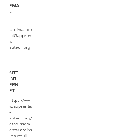
EMAI
L
jardins.aute
uil@apprent
is-
auteuil.org
SITE
INT
ERN
ET
https://ww
w.apprentis
-
auteuil.org/
etablissem
ents/jardins
-dauteuil