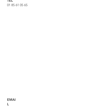
TEL
01 85 61 05 65
EMAI
L