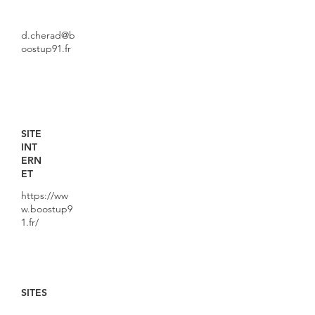
d.cherad@b
oostup91.fr
SITE
INT
ERN
ET
https://ww
w.boostup9
1.fr/
SITES