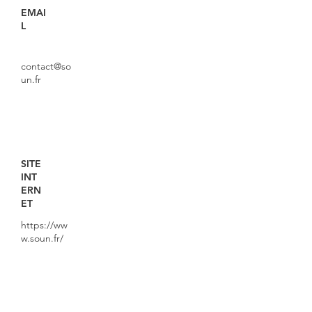
EMAI
L
contact@so
un.fr
SITE
INT
ERN
ET
https://ww
w.soun.fr/