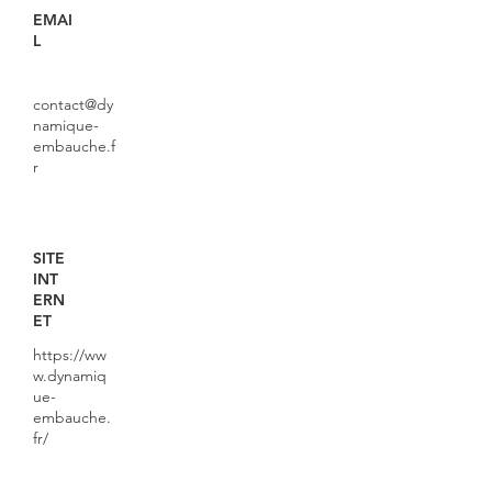
EMAI
L
contact@dy
namique-
embauche.f
r
SITE
INT
ERN
ET
https://ww
w.dynamiq
ue-
embauche.
fr/