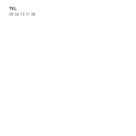
TEL
09 54 13 71 98