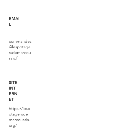
EMAI
L
commandes
@lespotage
rsdemarcou
ssis.fr
SITE
INT
ERN
ET
https://lesp
otagersde
marcoussis.
org/