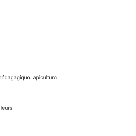
pédagagique, apiculture
lleurs