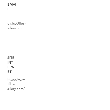
EMAI
L
dir.lcs@ffbs-
sillery.com
SITE
INT
ERN
ET
http://www
.ffbs-
sillery.com/