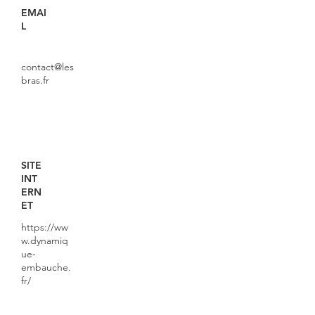
EMAI
L
contact@les
bras.fr
SITE
INT
ERN
ET
https://ww
w.dynamiq
ue-
embauche.
fr/