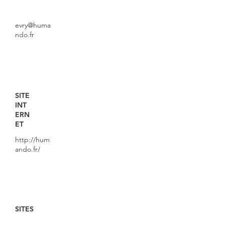
evry@huma
ndo.fr
SITE
INT
ERN
ET
http://hum
ando.fr/
SITES