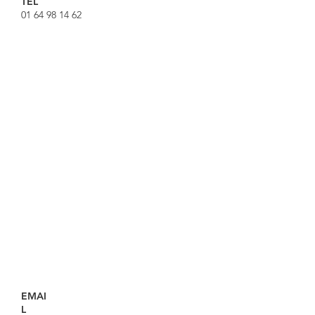
TEL
01 64 98 14 62
EMAI
L