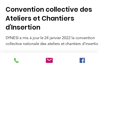
Convention collective des
Ateliers et Chantiers
d'Insertion
SYNESI a mis à jour le 24 janvier 2022 la convention
collective nationale des ateliers et chantiers d'insertion.
16 févr. 2023
Pacte Ambition
Le Pacte d'ambition IAE, qu'est-ce-que c'est ? Le Pacte
d’Ambition pour l’Insertion par l’Activité économique,
initié par le Conseil de...