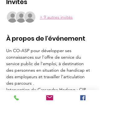
Invités
+ 9 autres invités
À propos de l'événement
Un CO-ASP pour développer ses 
connaissances sur l'offre de service du 
service public de l'emploi, à destination 
des personnes en situation de handicap et 
des employeurs et travailler l'articulation 
des parcours .
Intervention de Cassandre Hodenq : CIP 
référente IAE et EA auprès de CAP 
EMPLOI 91
Partager cet événement