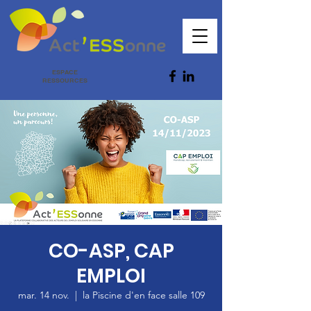
ESPACE
RESSOURCES
CO-ASP, CAP
EMPLOI
mar. 14 nov.
  |  
la Piscine d'en face salle 109