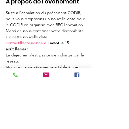
À propos de l'événement
Suite à l'annulation du précédent CODIR, 
nous vous proposons un nouvelle date pour 
le CODIR co-organisé avec REC Innovation.
Merci de nous confirmer votre disponibilité 
sur cette nouvelle date 
contact@actessonne.eu
 avant le 15 
août.
Repas :
Le déjeuner n'est pas pris en charge par le 
réseau.

Nous pourrons réserver une table à une 
brasserie à proximité si vous le souhaitez.
Partager cet événement