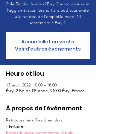
Pôle Emploi, la ville d'Evry Courcouronnes et
l'agglomération Grand Paris Sud vous invite
à la rentrée de l'emploi le mardi 13
Aucun billet en vente
Voir d'autres événements
Heure et lieu
13 sept. 2022, 10:00 – 18:00
Évry, 2 Bd de l'Europe, 91000 Évry, France
À propos de l'événement
Retrouvez les offres d'emplois :
- 
tertiaire
 : 
https://mesevenementsemploi.pole-