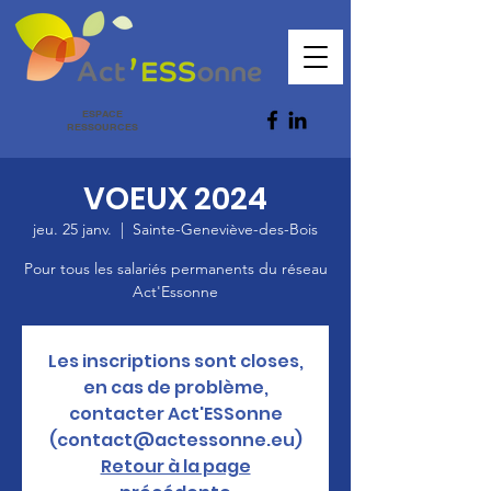
ESPACE
RESSOURCES
VOEUX 2024
jeu. 25 janv.
  |  
Sainte-Geneviève-des-Bois
Pour tous les salariés permanents du réseau
Act'Essonne
Les inscriptions sont closes,
en cas de problème,
contacter Act'ESSonne
(contact@actessonne.eu)
Retour à la page