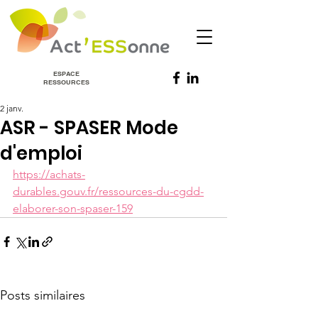
ESPACE
RESSOURCES
2 janv.
ASR - SPASER Mode
d'emploi
https://achats-
durables.gouv.fr/ressources-du-cgdd-
elaborer-son-spaser-159
Posts similaires