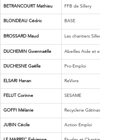
BETRANCOURT Mathieu
FFB de Sillery
BLONDEAU Cédric
BASE
BROSSARD Maud
Les chantiers Sillery
DUCHEMIN Gwennaëlle
Abeilles Aide et entraide
DUCHESNE Gaëlle
Pro-Emploi
ELSARI Hanan
ReVivre
FELUT Corinne
SESAME
GOFFI Mélanie
Recyclerie Gâtinais
JUBIN Cécile
Action Emploi
LE MARREC Fabienne
Etudes et Chantiers