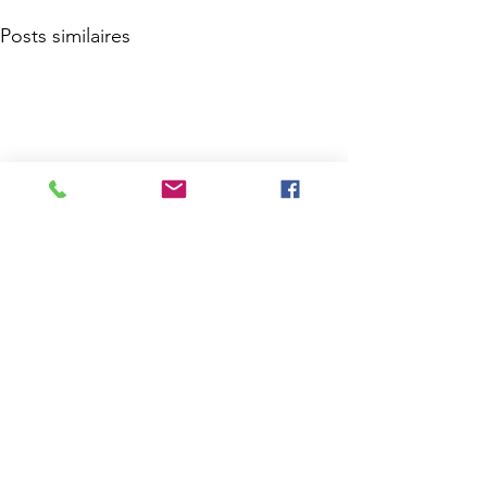
Posts similaires
Abonnez-vous à
nos Newsletters
Adresse
Loi Plein Emploi