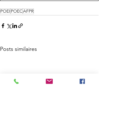
POEI
POEC
AFPR
Posts similaires