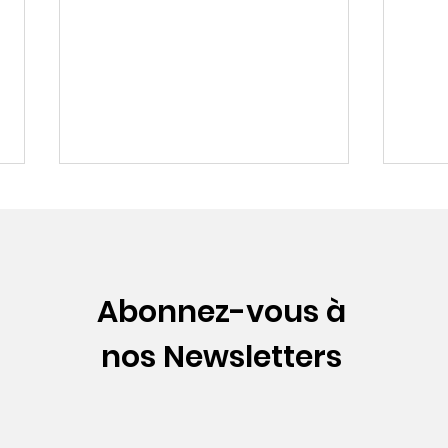
Abonnez-vous à
nos Newsletters
Fiches-outils achats
Acha
éco-responsables - ASR
com
l'éc