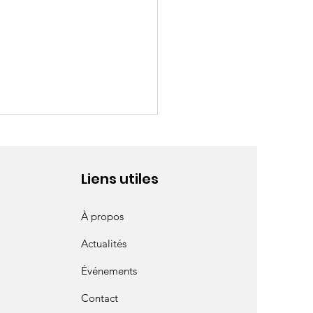
Liens utiles
À propos
Actualités
t public durable :
ment se préparer à
Événements
héance de 2026 ?
Contact