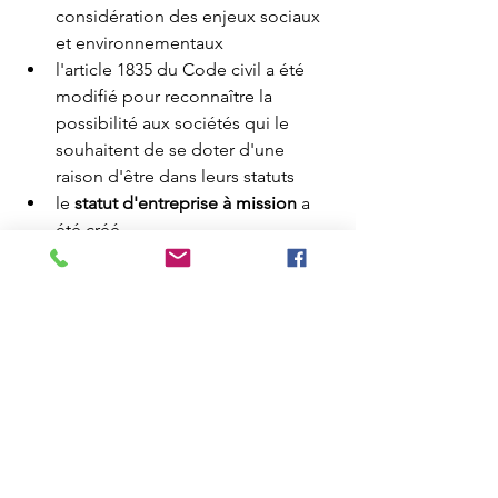
considération des enjeux sociaux 
et environnementaux
l'article 1835 du Code civil a été 
modifié pour reconnaître la 
possibilité aux sociétés qui le 
souhaitent de se doter d'une 
raison d'être dans leurs statuts
le 
statut d'entreprise à mission
 a 
été créé.
En savoir plus :
https://www.economie.gouv.fr/entrepris
es/responsabilite-societale-entreprises-
rse