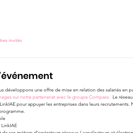
tres invités
l'événement
s développons une offre de mise en relation des salariés en pa
nages sur notre partenariat avec le groupe Compass. 
 Le réseau
 LinkIAE pour appuyer les entreprises dans leurs recrutements
 programme.
ble
 LinkIAE
 de ses métiers d’opérateurs réseaux / canalisateurs et électro