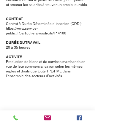
encadrement sur le poste de travail, pour qualifier
et amener les salariés à trouver un emploi durable.
CONTRAT
Contrat à Durée Déterminée d’Insertion (CDDI)
https://www.service-
public.fr/particuliers/vosdroits/F14100
DURÉE DU TRAVAIL
20 à 35 heures
ACTIVITÉ
Production de biens et de services marchands en
vue de leur commercialisation selon les mêmes
règles et droits que toute TPE/PME dans
l’ensemble des secteurs d’activités.
POUR EN SAVOIR PLUS :
https://travail-emploi.gouv.fr/emploi-et-
insertion/insertion-activite-
economique/article/entreprises-d-insertion-ei