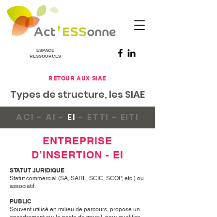
ESPACE
RESSOURCES
RETOUR AUX SIAE
Types de structure, les SIAE
ACI
-
AI
-
EI
-
ETTI
-
EITI
ENTREPRISE
D’INSERTION - EI
STATUT JURIDIQUE
Statut commercial (SA, SARL, SCIC, SCOP, etc.) ou
associatif.
PUBLIC
Souvent utilisé en milieu de parcours, propose un