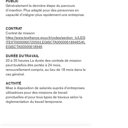
PUBLIC
Généralement la dernière étape du parcours
d’insertion. Plus adapté pour des personnes en
capacité d’intégrer plus rapidement une entreprise.
CONTRAT
Contrat de mission
https://www.legifrance.gouv.fr/codes/section_lc/LEG
ITEXT000006072050/LEGISCTA000006189465/#L
EGISCTA00000618946
DURÉE DU TRAVAIL
20 à 35 heures La durée des contrats de mission
peut toutefois être portée à 24 mois,
renouvellement compris, au lieu de 18 mois dans le
cas général.
ACTIVITÉ
Mise à disposition de salariés auprès d’entreprises
utilisatrices pour des missions de travail
ponctuelles et pour tous types de travaux selon la
règlementation du travail temporaire.
POUR EN SAVOIR PLUS :