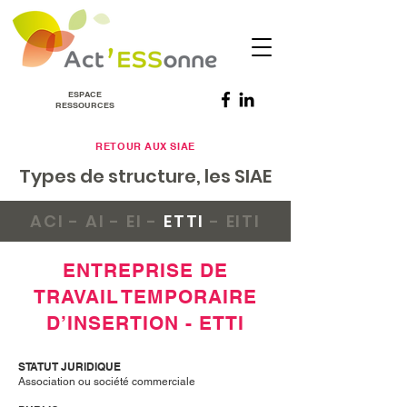
ESPACE
RESSOURCES
RETOUR AUX SIAE
Types de structure, les SIAE
ACI
-
AI
-
EI
-
ETTI
-
EITI
ENTREPRISE DE
TRAVAIL TEMPORAIRE
D’INSERTION - ETTI
STATUT JURIDIQUE
Association ou société commerciale